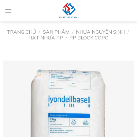
TRANG CHỦ
/
SẢN PHẨM
/
NHỰA NGUYÊN SINH
/
HẠT NHỰA PP
/
PP BLOCK COPO