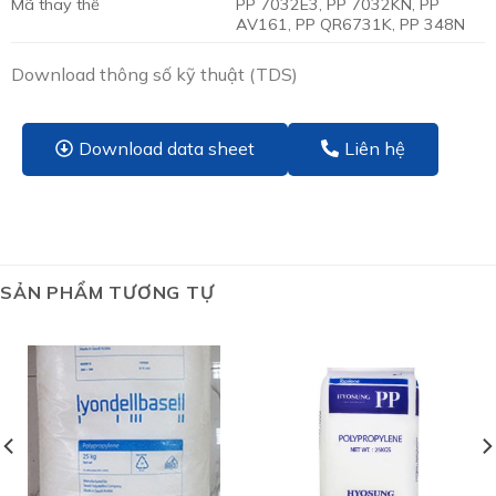
Mã thay thế
PP 7032E3, PP 7032KN, PP
AV161, PP QR6731K, PP 348N
Download thông số kỹ thuật (TDS)
Download data sheet
Liên hệ
SẢN PHẨM TƯƠNG TỰ