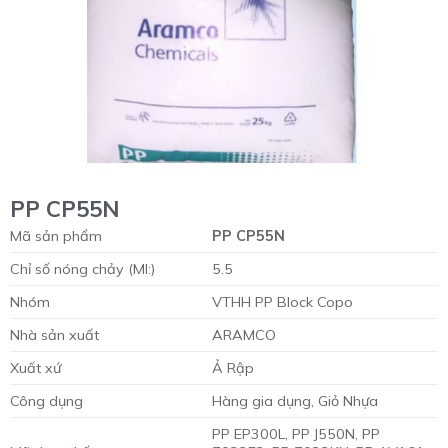
PP CP55N
Mã sản phẩm
PP CP55N
Chỉ số nóng chảy (MI:)
5.5
Nhóm
VTHH PP Block Copo
Nhà sản xuất
ARAMCO
Xuất xứ
Ả Rập
Công dụng
Hàng gia dụng, Giỏ Nhựa
PP EP300L, PP J550N, PP