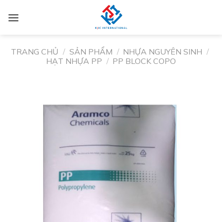
TRANG CHỦ
/
SẢN PHẨM
/
NHỰA NGUYÊN SINH
/
HẠT NHỰA PP
/
PP BLOCK COPO