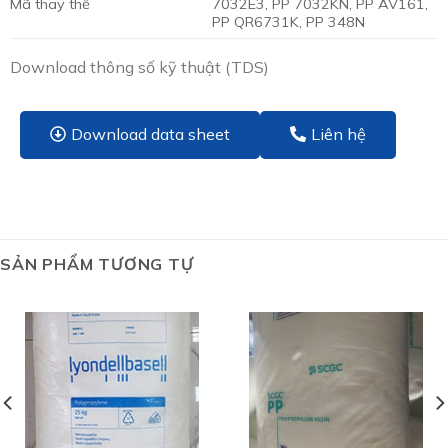
Mã thay thế
7032E3, PP 7032KN, PP AV161,
PP QR6731K, PP 348N
Download thông số kỹ thuật (TDS)
Download data sheet
Liên hệ
SẢN PHẨM TƯƠNG TỰ