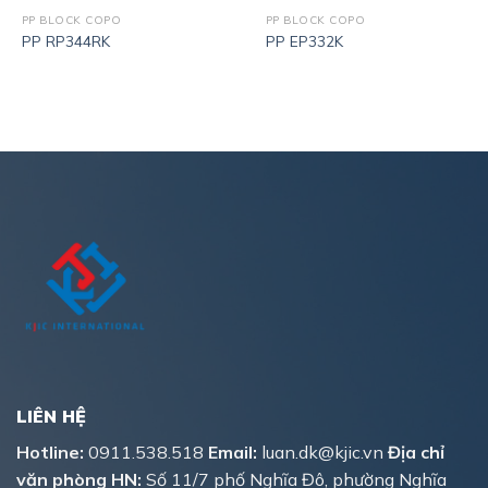
PP BLOCK COPO
PP BLOCK COPO
PP RP344RK
PP EP332K
LIÊN HỆ
Hotline:
0911.538.518
Email:
luan.dk@kjic.vn
Địa chỉ
văn phòng HN:
Số 11/7 phố Nghĩa Đô, phường Nghĩa