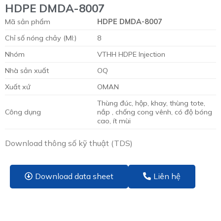
HDPE DMDA-8007
Mã sản phẩm
HDPE DMDA-8007
Chỉ số nóng chảy (MI:)
8
Nhóm
VTHH HDPE Injection
Nhà sản xuất
OQ
Xuất xứ
OMAN
Thùng đúc, hộp, khay, thùng tote,
Công dụng
nắp , chống cong vênh, có độ bóng
cao, ít mùi
Download thông số kỹ thuật (TDS)
Download data sheet
Liên hệ