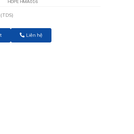
HDPE HMA016
 (TDS)
t
Liên hệ