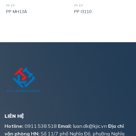
PP ÉP
PP ÉP
PP MH13A
PP I3110
LIÊN HỆ
Hotline:
0911.538.518
Email:
luan.dk@kjic.vn
Địa chỉ
văn phòng HN:
Số 11/7 phố Nghĩa Đô, phường Nghĩa