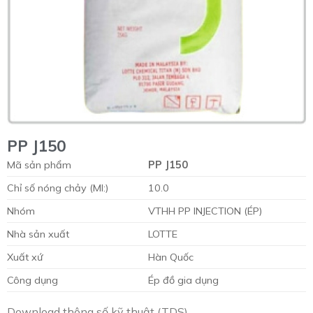
PP J150
Mã sản phẩm
PP J150
Chỉ số nóng chảy (MI:)
10.0
Nhóm
VTHH PP INJECTION (ÉP)
Nhà sản xuất
LOTTE
Xuất xứ
Hàn Quốc
Công dụng
Ép đồ gia dụng
Download thông số kỹ thuật (TDS)