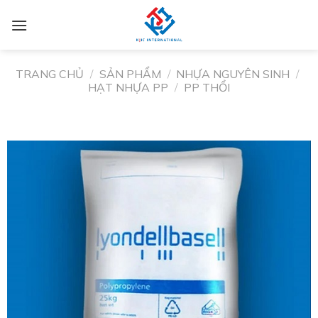
TRANG CHỦ
/
SẢN PHẨM
/
NHỰA NGUYÊN SINH
/
HẠT NHỰA PP
/
PP THỔI