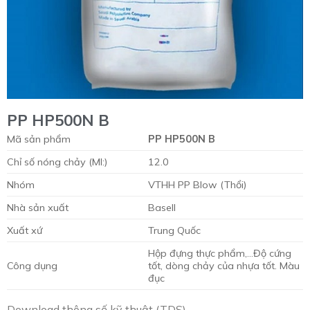
PP HP500N B
Mã sản phẩm
PP HP500N B
Chỉ số nóng chảy (MI:)
12.0
Nhóm
VTHH PP Blow (Thổi)
Nhà sản xuất
Basell
Xuất xứ
Trung Quốc
Hộp đựng thực phẩm,…Độ cứng
Công dụng
tốt, dòng chảy của nhựa tốt. Màu
đục
Download thông số kỹ thuật (TDS)