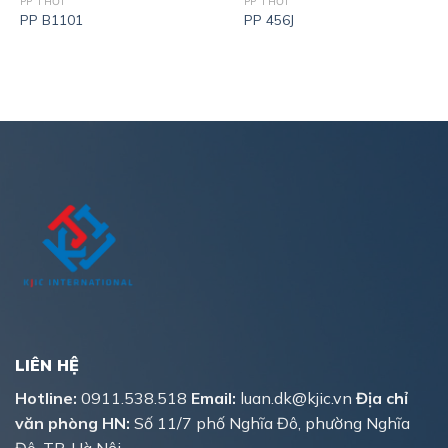
PP THỔI
PP THỔI
PP B1101
PP 456J
LIÊN HỆ
Hotline:
0911.538.518
Email:
luan.dk@kjic.vn
Địa chỉ
văn phòng HN:
Số 11/7 phố Nghĩa Đô, phường Nghĩa