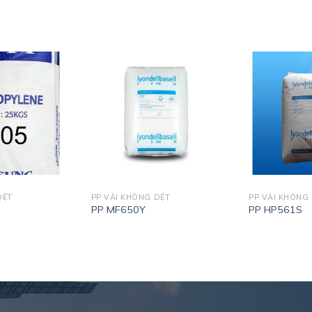
DỆT
PP VẢI KHÔNG DỆT
PP VẢI KHÔNG
PP MF650Y
PP HP561S