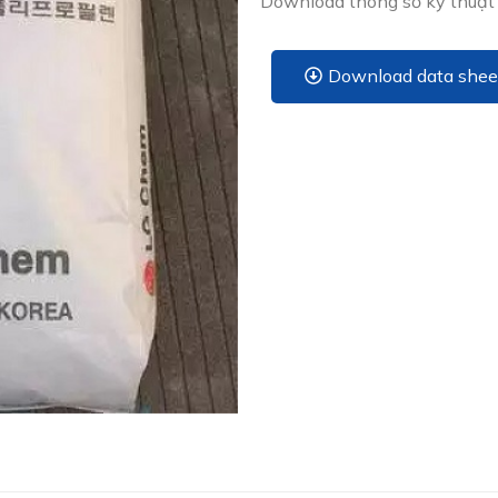
Download thông số kỹ thuật
Download data shee