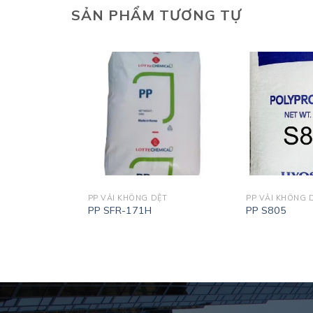
SẢN PHẨM TƯƠNG TỰ
ỆT
PP VẢI KHÔNG DỆT
PP VẢI KHÔNG 
PP SFR-171H
PP S805