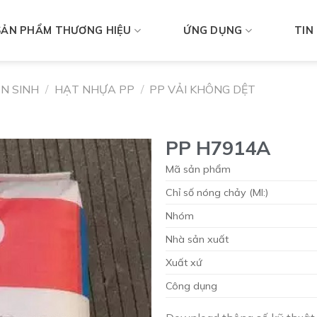
SẢN PHẨM THƯƠNG HIỆU
ỨNG DỤNG
TIN
N SINH
/
HẠT NHỰA PP
/
PP VẢI KHÔNG DỆT
PP H7914A
Mã sản phẩm
Chỉ số nóng chảy (MI:)
Nhóm
Nhà sản xuất
Xuất xứ
Công dụng