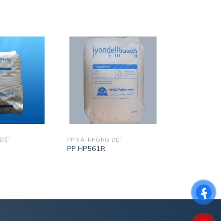
 DỆT
PP VẢI KHÔNG DỆT
PP HP561R