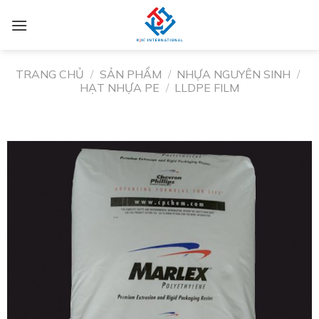
TRANG CHỦ
/
SẢN PHẨM
/
NHỰA NGUYÊN SINH
/
HẠT NHỰA PE
/
LLDPE FILM