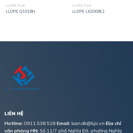
LLDPE FILM
LLDPE FILM
LLDPE Q1018H
LLDPE L62009E2
LIÊN HỆ
Hotline:
0911.538.518
Email:
luan.dk@kjic.vn
Địa chỉ
văn phòng HN:
Số 11/7 phố Nghĩa Đô, phường Nghĩa