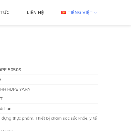
 TỨC
LIÊN HỆ
TIẾNG VIỆT
DPE 5050S
0
HH HDPE YARN
TT
ái Lan
i đựng thực phẩm, Thiết bị chăm sóc sức khỏe, y tế