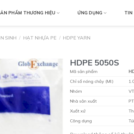
SẢN PHẨM THƯƠNG HIỆU
ỨNG DỤNG
TIN
N SINH
/
HẠT NHỰA PE
/
HDPE YARN
HDPE 5050S
Mã sản phẩm
H
Chỉ số nóng chảy (MI:)
1.
Nhóm
VT
Nhà sản xuất
P
Xuất xứ
Th
Công dụng
Tú