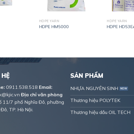
HDPE YARN
HDPE YARN
0
HDPE HM5000
HDPE HD53E
 HỆ
SẢN PHẨM
ne:
0911.538.518
Email:
NHỰA NGUYÊN SINH
dk@kjic.vn
Địa chỉ văn phòng
Thương hiệu POLYTEK
 11/7 phố Nghĩa Đô, phường
Đô, TP. Hà Nội.
Thương hiệu dầu OIL TECH