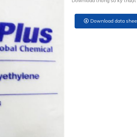
Download thông số kỹ thuật
Download data shee