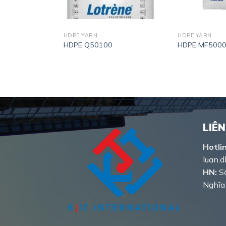
HDPE YARN
HDPE YARN
HDPE Q50100
HDPE MF500
LIÊN
Hotli
luan.
HN:
Số
Nghĩa 