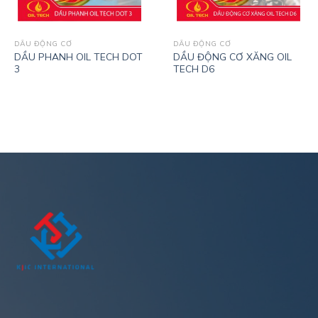
DẦU ĐỘNG CƠ
DẦU ĐỘNG CƠ
DẦU PHANH OIL TECH DOT
DẦU ĐỘNG CƠ XĂNG OIL
3
TECH D6