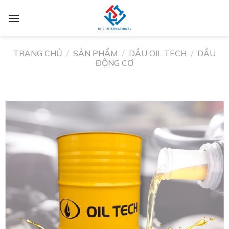
TRANG CHỦ
/
SẢN PHẨM
/
DẦU OIL TECH
/
DẦU
ĐỘNG CƠ